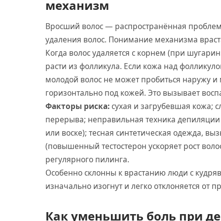
механизм
Вросший волос — распространённая проблем
удаления волос. Понимание механизма враст
Когда волос удаляется с корнем (при шугарин
расти из фолликула. Если кожа над фолликул
молодой волос не может пробиться наружу и
горизонтально под кожей. Это вызывает воспа
Факторы риска:
сухая и загрубевшая кожа; 
перерыва; неправильная техника депиляции
или воске); тесная синтетическая одежда, 
(повышенный тестостерон ускоряет рост волос 
регулярного пилинга.
Особенно склонны к врастанию люди с кудря
изначально изогнут и легко отклоняется от п
Как уменьшить боль при д