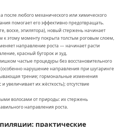
а после любого механического или химического
ания помогает его эффективно предотвращать.
ге, воске, эпилятора), новый стержень начинает
ом к этому моменту покрыта толстым роговым слоем,
 меняет направление роста — начинает расти
ление, красный бугорок и зуд.
слишком частые процедуры без восстановительного
 (особенно нарушение направления при шугаринге
вызывающая трение; гормональные изменения
и увеличивает их жёсткость); отсутствие
выми волосами от природы: их стержень
равильного направления роста.
епиляции: практические