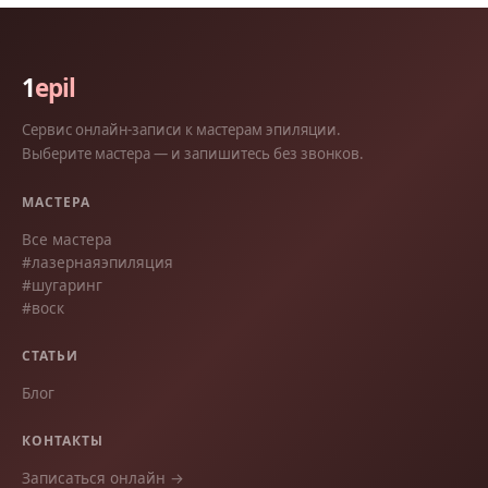
1
epil
Сервис онлайн-записи к мастерам эпиляции.
Выберите мастера — и запишитесь без звонков.
МАСТЕРА
Все мастера
#лазернаяэпиляция
#шугаринг
#воск
СТАТЬИ
Блог
КОНТАКТЫ
Записаться онлайн →