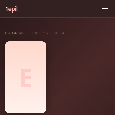
1
epil
Главная
›
Мастера
›
Евгения Степанова
Е