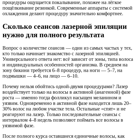
процедуры ощущается покалывание, похожее на лёгкое
пощёлкивание резинкой. Современные аппараты с системой
охлаждения делают процедуру значительно комфортнее.
Сколько сеансов лазерной эпиляции
нужно для полного результата
Вопрос о количестве сеансов — один из самых частых у тех,
кто только начинает знакомство с лазерной эпиляцией.
Универсального ответа нет: всё зависит от зоны, типа волоса
и индивидуальных особенностей организма. В среднем на
зону бикини требуется 6–8 процедур, на ноги — 5–7, на
подмышки — 4–6, на лицо — 6–10.
Почему нельзя обойтись одной-двумя процедурами? Лазер
воздействует только на волосы в активной (анагенной) фазе
роста — именно тогда фолликул насыщен меланином и
уязвим. Одновременно в активной фазе находится лишь 20–
30% волос на любом участке тела. Остальные «спят» и не
реагируют на лазер. Только последовательные сеансы с
интервалом 4–8 недель позволяют поймать все волосы в
уязвимой фазе.
После полного курса оставшиеся единичные волосы, как