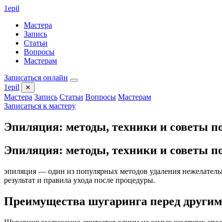
1
epil
Мастера
Запись
Статьи
Вопросы
Мастерам
Записаться онлайн
1
epil
✕
Мастера
Запись
Статьи
Вопросы
Мастерам
Записаться к мастеру
Эпиляция: методы, техники и советы п
Эпиляция: методы, техники и советы п
эпиляция — один из популярных методов удаления нежелательн
результат и правила ухода после процедуры.
Преимущества шугаринга перед другим