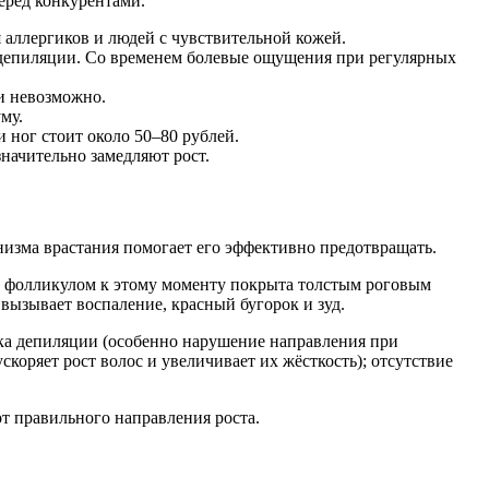
еред конкурентами.
 аллергиков и людей с чувствительной кожей.
й депиляции. Со временем болевые ощущения при регулярных
ки невозможно.
му.
 ног стоит около 50–80 рублей.
значительно замедляют рост.
изма врастания помогает его эффективно предотвращать.
над фолликулом к этому моменту покрыта толстым роговым
вызывает воспаление, красный бугорок и зуд.
ика депиляции (особенно нарушение направления при
коряет рост волос и увеличивает их жёсткость); отсутствие
т правильного направления роста.