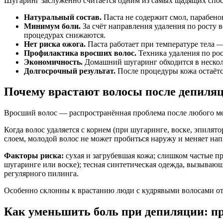
Шугаринг заслуженно считается одним из самых щадящих спос
Натуральный состав.
Паста не содержит смол, парабено
Минимум боли.
За счёт направления удаления по росту
процедурах снижаются.
Нет риска ожога.
Паста работает при температуре тела —
Профилактика вросших волос.
Техника удаления по рос
Экономичность.
Домашний шугаринг обходится в нескольк
Долгосрочный результат.
После процедуры кожа остаётся
Почему врастают волосы после депиля
Вросший волос — распространённая проблема после любого ме
Когда волос удаляется с корнем (при шугаринге, воске, эпиля
слоем, молодой волос не может пробиться наружу и меняет нап
Факторы риска:
сухая и загрубевшая кожа; слишком частые п
шугаринге или воске); тесная синтетическая одежда, вызывающ
регулярного пилинга.
Особенно склонны к врастанию люди с кудрявыми волосами от п
Как уменьшить боль при депиляции: п