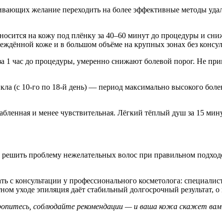
ивающих желание переходить на более эффективные методы удал
осится на кожу под плёнку за 40–60 минут до процедуры и сн
еждённой коже и в большом объёме на крупных зонах без консул
а 1 час до процедуры, умеренно снижают болевой порог. Не пр
ла (с 10-го по 18-й день) — период максимально высокого болев
лабленная и менее чувствительная. Лёгкий тёплый душ за 15 мин
решить проблему нежелательных волос при правильном подходе.
чать с консультации у профессионального косметолога: специали
ом уходе эпиляция даёт стабильный долгосрочный результат, о 
опитесь, соблюдайте рекомендации — и ваша кожа скажет вам 