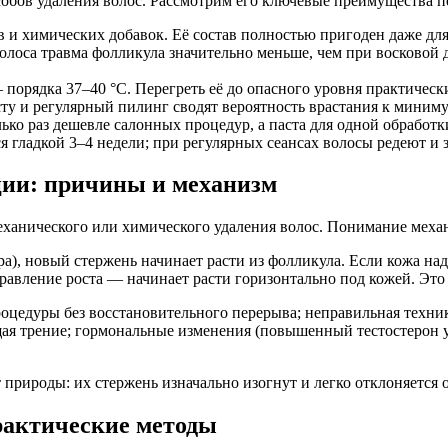
обов удаления волос. Рассмотрим его ключевые преимущества п
в и химических добавок. Её состав полностью пригоден даже для
 волоса травма фолликула значительно меньше, чем при восково
 порядка 37–40 °C. Перегреть её до опасного уровня практичес
ту и регулярный пилинг сводят вероятность врастания к миниму
о раз дешевле салонных процедур, а паста для одной обработки
 гладкой 3–4 недели; при регулярных сеансах волосы редеют и 
ции: причины и механизм
ханического или химического удаления волос. Понимание механ
тора), новый стержень начинает расти из фолликула. Если кожа 
равление роста — начинает расти горизонтально под кожей. Это 
роцедуры без восстановительного перерыва; неправильная техн
ая трение; гормональные изменения (повышенный тестостерон ус
рироды: их стержень изначально изогнут и легко отклоняется о
рактические методы