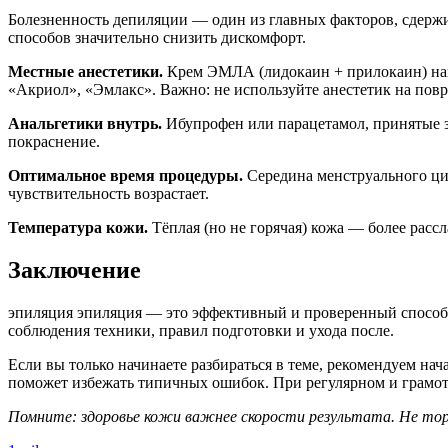
Болезненность депиляции — один из главных факторов, сдерж
способов значительно снизить дискомфорт.
Местные анестетики.
Крем ЭМЛА (лидокаин + прилокаин) нан
«Акриол», «Эмлакс». Важно: не используйте анестетик на повр
Анальгетики внутрь.
Ибупрофен или парацетамол, принятые з
покраснение.
Оптимальное время процедуры.
Середина менструального цик
чувствительность возрастает.
Температура кожи.
Тёплая (но не горячая) кожа — более расс
Заключение
эпиляция эпиляция — это эффективный и проверенный способ 
соблюдения техники, правил подготовки и ухода после.
Если вы только начинаете разбираться в теме, рекомендуем на
поможет избежать типичных ошибок. При регулярном и грамотн
Помните: здоровье кожи важнее скорости результата. Не тор